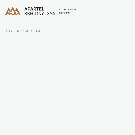
Головна
/
Контакти
ЛОКАЦІЯ:
ВУЛИЦЯ КОТЛЯРЕВСЬКОГО, 88СМТ.
СХІДНИЦЯ, ЛЬВІВСЬКА ОБЛАСТЬ,
УКРАЇНА, 82391