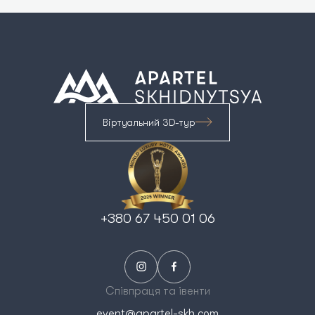
Віртуальний 3D-тур
+380 67 450 01 06
Співпраця та івенти
event@apartel-skh.com